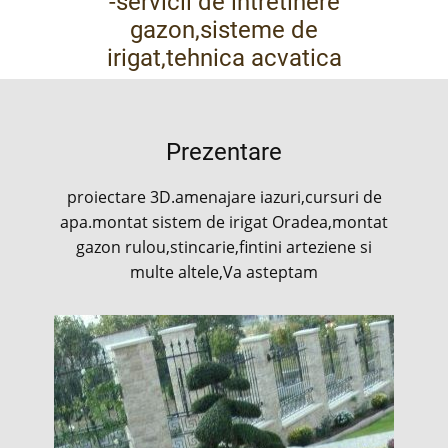
-servicii de intretinere
gazon,sisteme de
irigat,tehnica acvatica
Prezentare
proiectare 3D.amenajare iazuri,cursuri de
apa.montat sistem de irigat Oradea,montat
gazon rulou,stincarie,fintini arteziene si
multe altele,Va asteptam